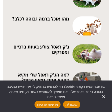
מהו אוכל ברמה גבוהה לכלב?
ג'ק ראסל צולע בעיות ברכיים
ומפרקים
למה הג'ק ראסל שלי מקיא
דווקא אחרי ניקיון הבית?
אנו משתמשים בקובצי Cookie כדי להבטיח שנספק לך את חוויית הגלישה
הטובה ביותר באתר שלנו. אם תמשיך להשתמש באתר זה, נניח שאתה
מאשר.ת זאת
כלב ג'ק ראסל מקיא מים למה
מאשר/ת
מדיניות פרטיות
זה קורה?