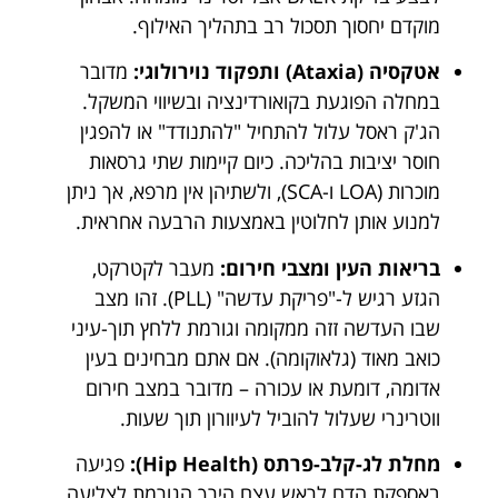
מוקדם יחסוך תסכול רב בתהליך האילוף.
אטקסיה (Ataxia) ותפקוד נוירולוגי:
מדובר
במחלה הפוגעת בקואורדינציה ובשיווי המשקל.
הג'ק ראסל עלול להתחיל "להתנודד" או להפגין
חוסר יציבות בהליכה. כיום קיימות שתי גרסאות
מוכרות (LOA ו-SCA), ולשתיהן אין מרפא, אך ניתן
למנוע אותן לחלוטין באמצעות הרבעה אחראית.
בריאות העין ומצבי חירום:
מעבר לקטרקט,
הגזע רגיש ל-"פריקת עדשה" (PLL). זהו מצב
שבו העדשה זזה ממקומה וגורמת ללחץ תוך-עיני
כואב מאוד (גלאוקומה). אם אתם מבחינים בעין
אדומה, דומעת או עכורה – מדובר במצב חירום
ווטרינרי שעלול להוביל לעיוורון תוך שעות.
מחלת לג-קלב-פרתס (Hip Health):
פגיעה
באספקת הדם לראש עצם הירך הגורמת לצליעה