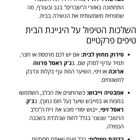
התחתונה באזורי ה"שברים" בגב ובעורף, מה
שמפחית משמעותית את הנשירה בבית.
השלכות הטיפול על היגיינת הבית
טיפים פרקטיים
סירוק מחוץ לבית:
אם יש לכם מרפסת או חצר,
תמיד עדיף לסרק שם. ב
ג'ק ראסל פרווה
ארוכה
או זיפי, השיער המת עף בקלות ונדבק
למשטחים.
אמבטיה וייבוש:
כשרוחצים את הכלב, השתמשו
במפוח או במייבש שיער (על חום נמוך). ב
ג'ק
ראסל זיפי
, ייבוש יסודי מונע את ריח ה"כלב
הרטוב" שנוצר בגלל לחות שנלכדת בשכבה
הכפולה.
בדיקת טפילים:
בכל פעם שאתם מסרקים,