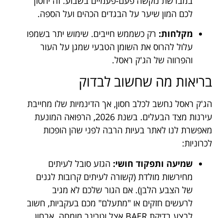
במברשת נוקשה פעם-פעמיים בשבוע. זה יחסוך
לכם המון שיער על הבגדים הכהים ועל הספה.
מקלחות:
רק כשממש חייבים. שימוש יתר בשמפו
עלול להרוס את השומן הטבעי שמגן על העור
והפרווה של הג'ק ראסל.
בריאות מה שחשוב לבדוק
הג'ק ראסל נחשב לכלב חסון, אך הדינמיות שלו מחייבת
עירנות מצד הבעלים. בשנת 2026, הרפואה המונעת
מאפשרת לנו לאתר בעיות הרבה לפני שהן הופכות
לכרוניות:
שמיעה ותפקוד חושי:
הגזע סובל לעיתים
מחירשות מולדת (קשורה לעיתים קרובות לגנים
של הצבע הלבן). אם הגור שלכם לא מגיב
לרעשים חזקים או "מתעלם" מכם בעקביות, חשוב
לבצע בדיקת BAER אצל וטרינר מומחה. אבחון