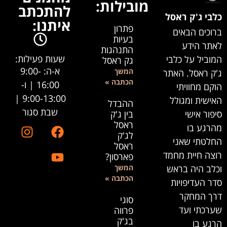
מובילות:
להתכתב
כלבי ג'ק ראסל
איתנו:
פתרון
ברוכים הבאים
בעיות
לאתר הידע
התנהגות
שעות פעילות:
המוביל על כלבי
גק ראסל
א-ה: 9:00-
המשך
ג'ק ראסל. האתר
הכתבה »
16:00 | ו-
הוקם מחוויתי
9:00-13:00 |
האישית ומגולל
ההבדל
שבת סגור
סיפור אישי
בין ג'ק
ראסל
מהרגע בו
לג'ק
החלטתי שאני
ראסל
רוצה חיית מחמד
פארסון?
וכלב היה בראש
המשך
הכתבה »
סדר העדיפויות
דרך המחקר
סוגי
שערכתי ועד
פרווה
בג'ק
הרגע בו