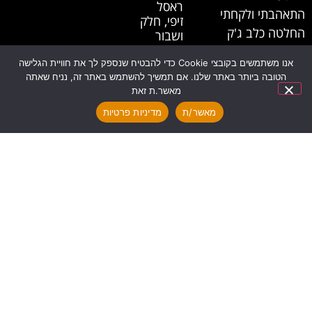
ראסל
התאהבתי ולקחתי
זיפי, חלק
החלטה כלב ג'ק
ושבור
ראסל יהיה הכלב
המשך
אנו משתמשים בקובצי Cookie כדי להבטיח שנספק לך את חוויית הגלישה
הכתבה »
שלי! אשתף כאן
הטובה ביותר באתר שלנו. אם תמשיך להשתמש באתר זה, נניח שאתה
מחוויותיי האישיות
מאשר.ת זאת
בדיקות
ומנסיוני בלבד.
גנטיות
מאשר/ת
מדיניות פרטיות
לג'ק
לייעוץ בנושאי
ראסל
בריאות, תזונה,
ב-2026
אילוף ועוד תעזרו
להקדים
תרופה
באנשי המקצוע
למכה
המומחים
המשך
בתחומם.
הכתבה »
ניווט
מהיר:
סודות
הטיפול,
דף הבית
מגזין
האילוף
אודות
צור קשר
והתזונה