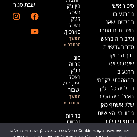
שבת סגור
סיפור אישי
בין ג'ק
ראסל
מהרגע בו
לג'ק
החלטתי שאני
ראסל
רוצה חיית מחמד
פארסון?
וכלב היה בראש
המשך
הכתבה »
סדר העדיפויות
דרך המחקר
סוגי
שערכתי ועד
פרווה
בג'ק
הרגע בו
ראסל
התאהבתי ולקחתי
זיפי, חלק
החלטה כלב ג'ק
ושבור
ראסל יהיה הכלב
המשך
הכתבה »
שלי! אשתף כאן
מחוויותיי האישיות
בדיקות
ומנסיוני בלבד.
גנטיות
לג'ק
לייעוץ בנושאי
אנו משתמשים בקובצי Cookie כדי להבטיח שנספק לך את חוויית הגלישה
ראסל
הטובה ביותר באתר שלנו. אם תמשיך להשתמש באתר זה, נניח שאתה